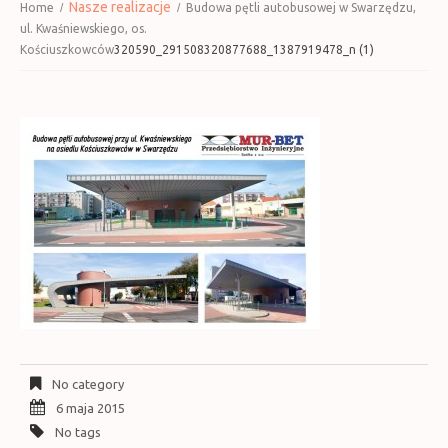
Nasze realizacje
Home
Budowa pętli autobusowej w Swarzędzu,
ul. Kwaśniewskiego, os.
Kościuszkowców
320590_291508320877688_1387919478_n (1)
No category
6 maja 2015
No tags