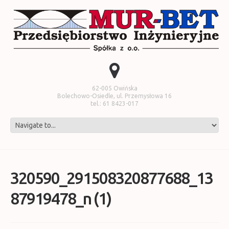
62-005 Owińska
Bolechowo-Osiedle, ul. Przemysłowa 16
tel.: 61 8423-017
320590_291508320877688_13
87919478_n (1)